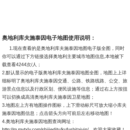
奥地利库夫施泰因电子地图使用说明：
1.现在查看的是奥地利库夫施泰因地图电子版全图，同时
你可以通过下方链接选择奥地利主要城市地图信息,本地被下
载查看4244次/人；
2.默认显示的电子版奥地利库夫施泰因地图全图，地图上上详
细标明了奥地利库夫施泰因交通、公路、铁路线路、公交、旅
游景点信息以及行政区划、便民设施等信息；通过右上方按扭
可以切换成高清奥地利库夫施泰因卫星地图；
3.地图左上方有地图操作图标，上下滑动标尺可放大缩小库夫
施泰因地图信息；点击箭头方向可前后左右移动地图！
4.奥地利库夫施泰因地图查询网址：
http://m.mytxly.com/shijieditu/kufushitaiyin/，欢迎大家收藏！