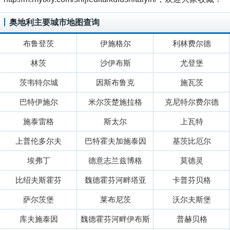
奥地利主要城市地图查询
布鲁登茨
伊施格尔
利林费尔德
林茨
沙伊布斯
尤登堡
茨韦特尔城
因斯布鲁克
施瓦茨
巴特伊施尔
米尔茨楚施拉格
克尼特尔费尔德
施泰雷格
斯太尔
上瓦特
上普伦多尔夫
巴特霍夫加施泰因
基茨比厄尔
埃弗丁
德意志兰兹博格
莫德灵
比绍夫斯霍芬
魏德霍芬河畔塔亚
卡普芬贝格
萨尔茨堡
莱布尼茨
沃尔夫斯堡
库夫施泰因
魏德霍芬河畔伊布斯
普赫贝格