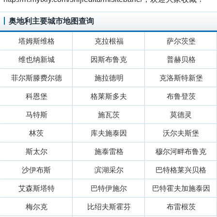
奥地利主要城市地图查询
塔姆斯维格
克拉根福
萨尔茨堡
维也纳新城
因斯布鲁克
普赫贝格
菲尔斯滕费尔德
施拉德明
克洛斯特新堡
科恩堡
格莱斯多夫
布鲁登茨
马特斯
施瓦茨
莫德灵
林茨
库夫施泰因
沃尔夫斯堡
斯太尔
施泰雷格
穆尔河畔布鲁克
沙伊布斯
滨湖采尔
巴特格莱兴贝格
艾森斯塔特
巴特伊施尔
巴特霍夫加施泰因
梅尔克
比绍夫斯霍芬
布雷根茨