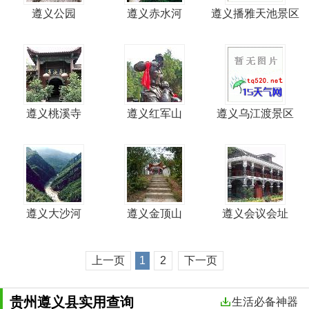
遵义公园
遵义赤水河
遵义播雅天池景区
遵义桃溪寺
遵义红军山
遵义乌江渡景区
遵义大沙河
遵义金顶山
遵义会议会址
上一页
1
2
下一页
贵州遵义县实用查询
生活必备神器