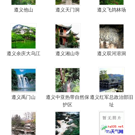
遵义他山
遵义天门洞
遵义飞鸽林场
遵义余庆大乌江
遵义湘山寺
遵义双河溶洞
遵义禹门山
遵义中亚热带自然保
遵义红军总政治部旧
护区
址