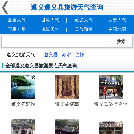
遵义遵义县旅游天气查询
全国天气
世界天气
旅游天气
历史天气
卫星云图
机场天气
天气预警
中国地图
遵义旅游天气
：
遵义县
赤水
仁怀
全部遵义遵义县旅游景点天气查询
遵义四洞沟
遵义杨粲墓
遵义民俗博物馆