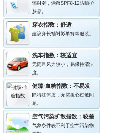
辐射弱，涂擦SPF8-12防晒护
肤品。
穿衣指数：
舒适
建议穿长袖衬衫单裤等服装。
洗车指数：
较适宜
无雨且风力较小，易保持清洁
度。
健臻·血糖指数：
不易发
除特殊体质，无需担心过敏问
题。
空气污染扩散指数：
较差
气象条件较不利于空气污染物