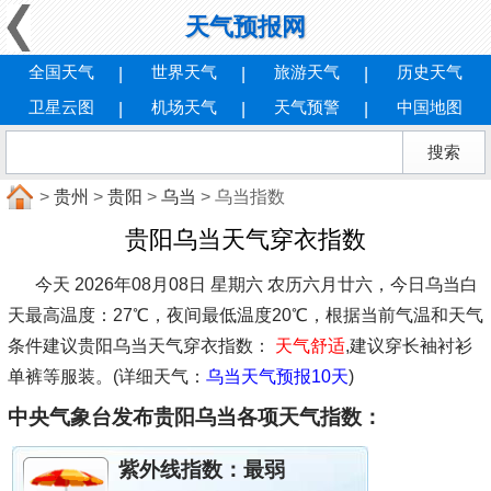
天气预报网
全国天气
世界天气
旅游天气
历史天气
卫星云图
机场天气
天气预警
中国地图
>
贵州
>
贵阳
>
乌当
> 乌当指数
贵阳乌当天气穿衣指数
今天 2026年08月08日 星期六 农历六月廿六，今日乌当白
天最高温度：27℃，夜间最低温度20℃，根据当前气温和天气
条件建议
贵阳乌当天气穿衣指数：
天气舒适
,建议穿长袖衬衫
单裤等服装。(详细天气：
乌当天气预报10天
)
中央气象台发布贵阳乌当各项天气指数：
紫外线指数：
最弱