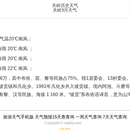
关岭历史天气
关岭9月天气
气温20℃南风；
雨 20℃ 南风 ；
雨 20℃ 南风 ；
雨 22℃ 南风 ；
6万，其中布依、苗、黎等民族占75%。辖1居委会、13村委会。1
改置坡贡镇和凡化乡。1991年凡化乡并入坡贡镇。境内阿池、斗
，有黎、汉等民族。海拔 1 160 米。“坡贡”系布依语译音，
旅游天气手机版 天气预报15天查查询 一周天气查询 7天天气查询
Copyright © mytxly.com