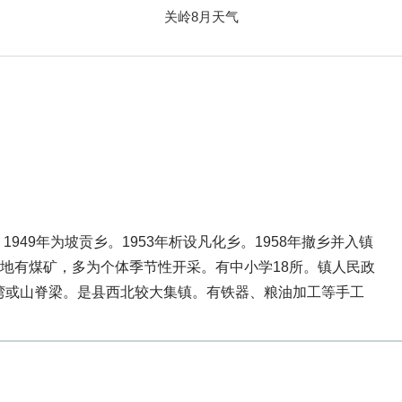
关岭8月天气
949年为坡贡乡。1953年析设凡化乡。1958年撤乡并入镇
磨等地有煤矿，多为个体季节性开采。有中小学18所。镇人民政
意为山湾或山脊梁。是县西北较大集镇。有铁器、粮油加工等手工