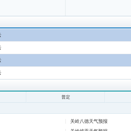
云
云
云
云
普定
关岭八德天气预报