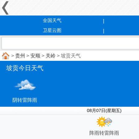
全国天气
卫星云图
>
贵州
>
安顺
>
关岭
> 坡贡天气
坡贡今日天气
阴转雷阵雨
08月07日(星期五)
阵雨转雷阵雨