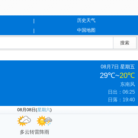
历史天气
中国地图
08月7日 星期五
29℃
~
20℃
东南风
日出：06:25
日落：19:40
08月08日(
星期六
)
多云转雷阵雨