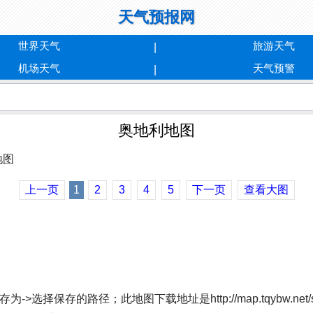
天气预报网
世界天气
旅游天气
机场天气
天气预警
奥地利地图
上一页
1
2
3
4
5
下一页
查看大图
；此地图下载地址是http://map.tqybw.net/shijieditu/co