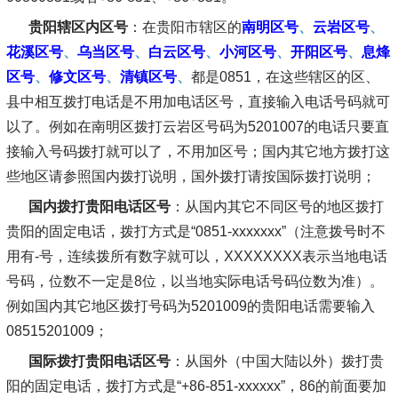
贵阳辖区内区号
：在贵阳市辖区的
南明区号
、
云岩区号
、
花溪区号
、
乌当区号
、
白云区号
、
小河区号
、
开阳区号
、
息烽
区号
、
修文区号
、
清镇区号
、
都是0851，在这些辖区的区、
县中相互拨打电话是不用加电话区号，直接输入电话号码就可
以了。例如在南明区拨打云岩区号码为5201007的电话只要直
接输入号码拨打就可以了，不用加区号；国内其它地方拨打这
些地区请参照国内拨打说明，国外拨打请按国际拨打说明；
国内拨打贵阳电话区号
：从国内其它不同区号的地区拨打
贵阳的固定电话，拨打方式是“0851-xxxxxxx”（注意拨号时不
用有-号，连续拨所有数字就可以，XXXXXXXX表示当地电话
号码，位数不一定是8位，以当地实际电话号码位数为准）。
例如国内其它地区拨打号码为5201009的贵阳电话需要输入
08515201009；
国际拨打贵阳电话区号
：从国外（中国大陆以外）拨打贵
阳的固定电话，拨打方式是“+86-851-xxxxxx”，86的前面要加