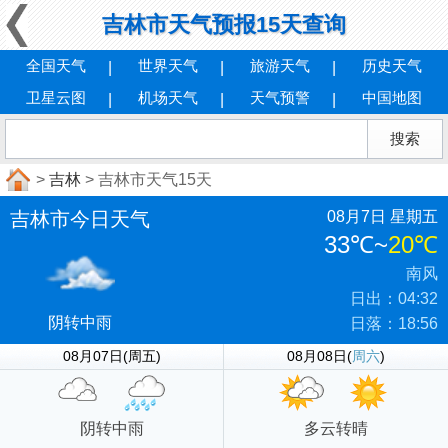
吉林市天气预报15天查询
全国天气
世界天气
旅游天气
历史天气
卫星云图
机场天气
天气预警
中国地图
>
吉林
> 吉林市天气15天
吉林市今日天气
08月7日 星期五
33℃
~
20℃
南风
日出：04:32
阴转中雨
日落：18:56
08月07日(周五)
08月08日(
周六
)
阴转中雨
多云转晴