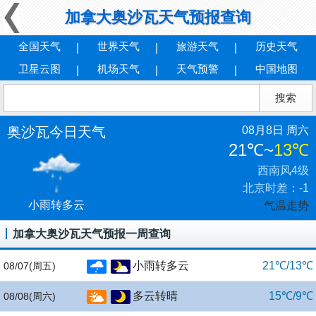
加拿大奥沙瓦天气预报查询
全国天气
世界天气
旅游天气
历史天气
卫星云图
机场天气
天气预警
中国地图
奥沙瓦今日天气
08月8日 周六
21℃
~
13℃
西南风4级
北京时差：-1
小雨转多云
气温走势
加拿大奥沙瓦天气预报一周查询
小雨转多云
21℃/13℃
08/07
(周五)
多云转晴
15℃/9℃
08/08
(周六)